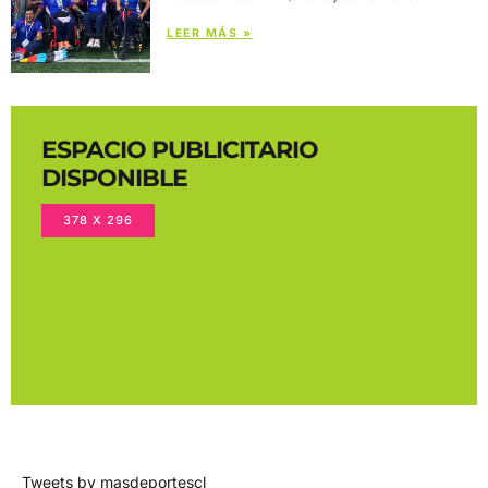
LEER MÁS »
ESPACIO PUBLICITARIO
DISPONIBLE
378 X 296
Tweets by masdeportescl