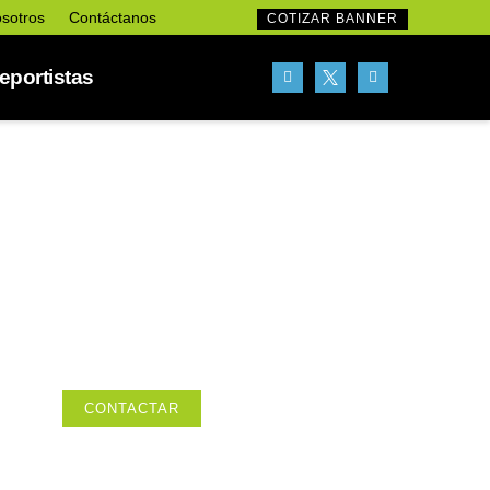
sotros
Contáctanos
COTIZAR BANNER
portistas
ESPACIO
PUBLICITARIO
DISPONIBLE
Tu próximo anuncio (365 x 270)
CONTACTAR