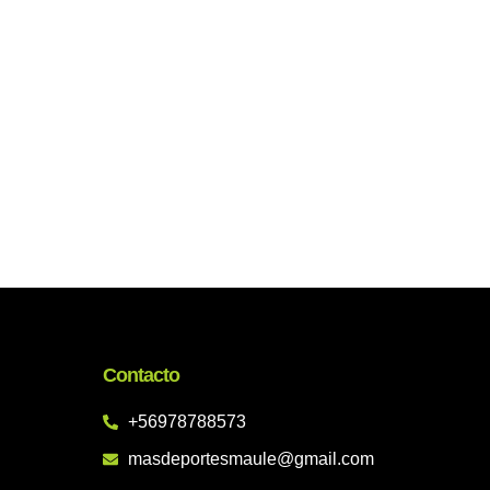
Contacto
+56978788573
masdeportesmaule@gmail.com