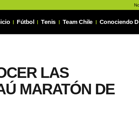
No
nicio
Fútbol
Tenis
Team Chile
Conociendo De
OCER LAS
TAÚ MARATÓN DE