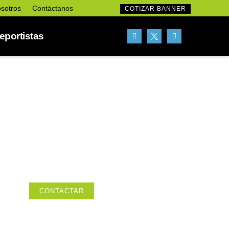
sotros
Contáctanos
COTIZAR BANNER
portistas
ESPACIO
PUBLICITARIO
DISPONIBLE
Tu próximo anuncio (365 x 270)
CONTACTAR