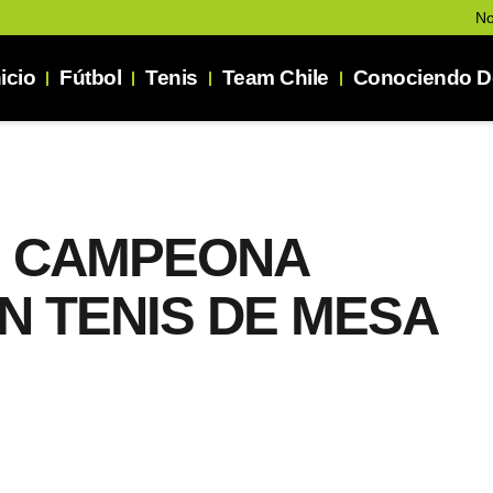
No
nicio
Fútbol
Tenis
Team Chile
Conociendo De
, CAMPEONA
N TENIS DE MESA